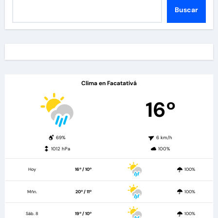
Buscar
Clima en Facatativá
16º
69%
6 km/h
1012 hPa
100%
Hoy
16º / 10º
100%
Mñn.
20º / 11º
100%
Sáb. 8
19º / 10º
100%