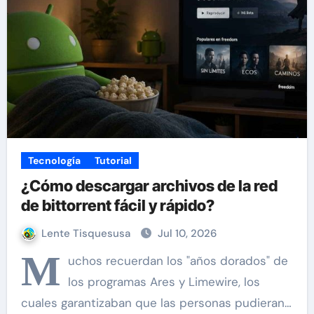
Tecnología
Tutorial
¿Cómo descargar archivos de la red
de bittorrent fácil y rápido?
Lente Tisquesusa
Jul 10, 2026
M
uchos recuerdan los "años dorados" de
los programas Ares y Limewire, los
cuales garantizaban que las personas pudieran…