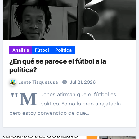
Analisis
Fútbol
Política
¿En qué se parece el fútbol a la
política?
Lente Tisquesusa
Jul 21, 2026
"M
uchos afirman que el fútbol es
político. Yo no lo creo a rajatabla,
pero estoy convencido de que…