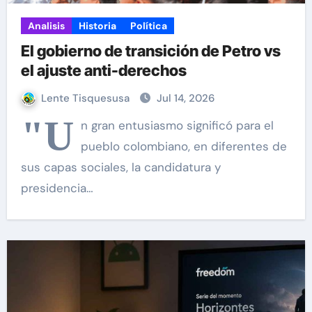
Analisis
Historia
Política
El gobierno de transición de Petro vs
el ajuste anti-derechos
Lente Tisquesusa
Jul 14, 2026
"U
n gran entusiasmo significó para el
pueblo colombiano, en diferentes de
sus capas sociales, la candidatura y
presidencia…