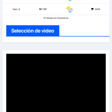
Dom. 9
19º / 9º
100%
El tiempo en Facatativá
Selección de video