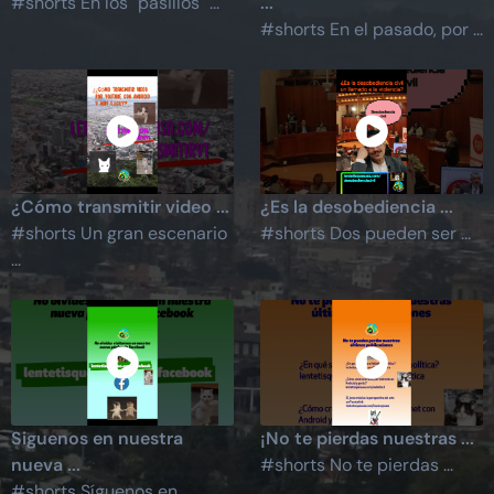
#shorts En los "pasillos" ...
...
#shorts En el pasado, por ...
¿Cómo transmitir video ...
¿Es la desobediencia ...
#shorts Un gran escenario
#shorts Dos pueden ser ...
...
Siguenos en nuestra
¡No te pierdas nuestras ...
nueva ...
#shorts No te pierdas ...
#shorts Síguenos en ...