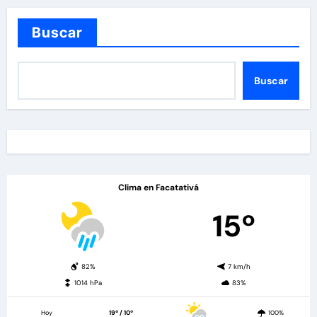
Buscar
Buscar
Clima en Facatativá
15º
82%
7 km/h
1014 hPa
83%
Hoy
19º / 10º
100%