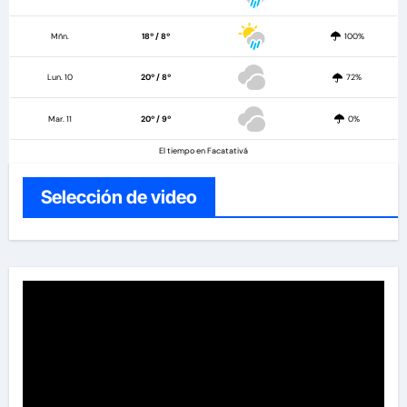
Mñn.
18º / 8º
100%
Lun. 10
20º / 8º
72%
Mar. 11
20º / 9º
0%
El tiempo en Facatativá
Selección de video