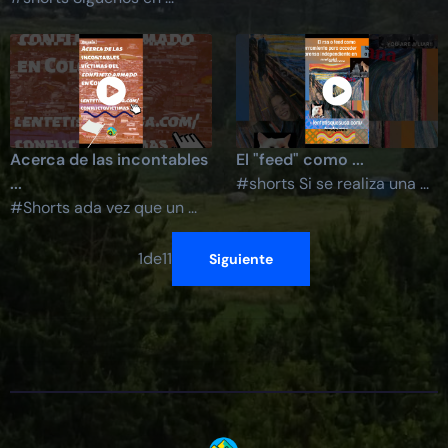
Acerca de las incontables
El "feed" como ...
...
#shorts Si se realiza una ...
#Shorts ada vez que un ...
1
de
11
Siguiente