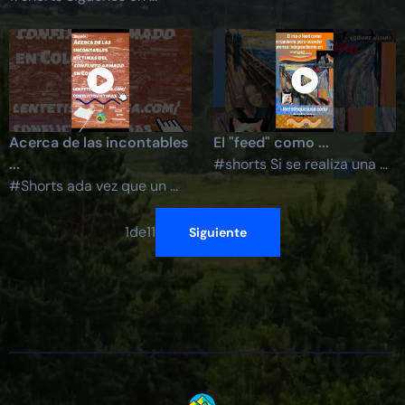
Acerca de las incontables
El "feed" como ...
...
#shorts Si se realiza una ...
#Shorts ada vez que un ...
1
de
11
Siguiente