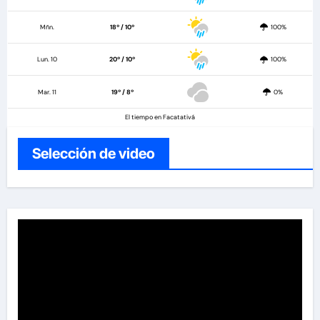
Mñn.
18º / 10º
100%
Lun. 10
20º / 10º
100%
Mar. 11
19º / 8º
0%
El tiempo en Facatativá
Selección de video