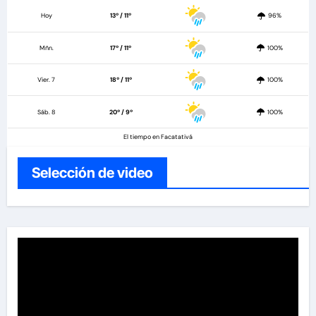
Hoy
13º / 11º
96%
Mñn.
17º / 11º
100%
Vier. 7
18º / 11º
100%
Sáb. 8
20º / 9º
100%
El tiempo en Facatativá
Selección de video