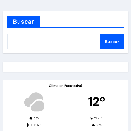
Buscar
Buscar
Clima en Facatativá
12º
83%
7 km/h
1018 hPa
88%