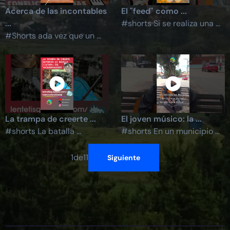
Acerca de las incontables
El "feed" como ...
...
#shorts Si se realiza una ...
#Shorts ada vez que un ...
La trampa de creerte ...
El joven músico: la ...
#shorts La batalla ...
#shorts En un municipio ...
1
de
11
Siguiente