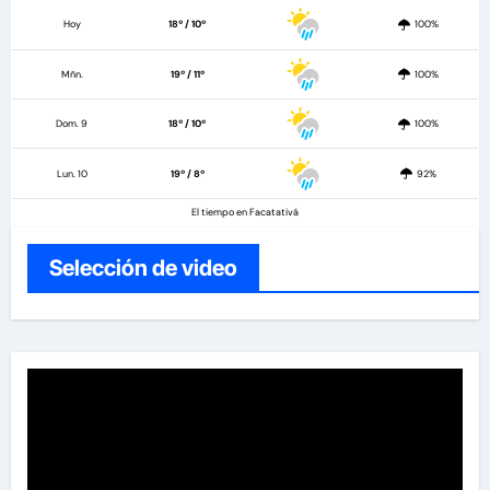
Hoy
18º / 10º
100%
Mñn.
19º / 11º
100%
Dom. 9
18º / 10º
100%
Lun. 10
19º / 8º
92%
El tiempo en Facatativá
Selección de video