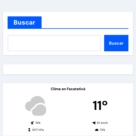
Buscar
Buscar
Clima en Facatativá
11º
74%
10 km/h
1017 hPa
73%