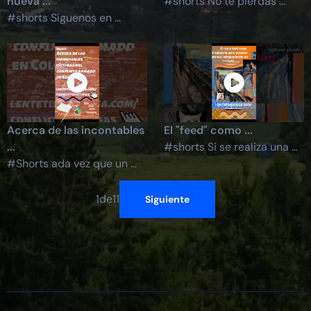
nueva ...
#shorts No te pierdas ...
#shorts Síguenos en ...
Acerca de las incontables
El "feed" como ...
...
#shorts Si se realiza una ...
#Shorts ada vez que un ...
1
de
11
Siguiente