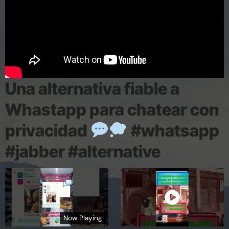
Una alternativa fiable a
Whastapp para chatear con
privacidad
#whatsapp
#jabber #alternative
Now Playing