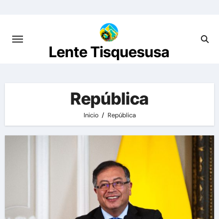
Saltar
al
contenido
Lente Tisquesusa
República
Inicio
República