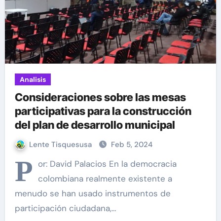
Analisis
Consideraciones sobre las mesas
participativas para la construcción
del plan de desarrollo municipal
Lente Tisquesusa
Feb 5, 2024
P
or: David Palacios En la democracia
colombiana realmente existente a
menudo se han usado instrumentos de
participación ciudadana,…