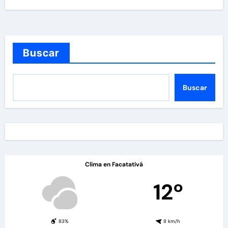
Buscar
Buscar
Clima en Facatativá
12º
83%
8 km/h