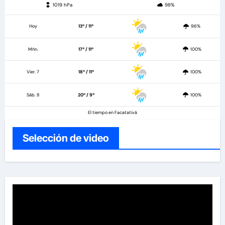
1019 hPa
98%
Hoy
13º / 11º
96%
Mñn.
17º / 11º
100%
Vier. 7
18º / 11º
100%
Sáb. 8
20º / 9º
100%
El tiempo en Facatativá
Selección de video