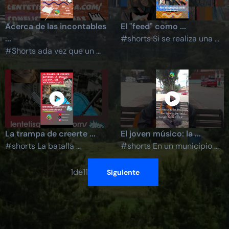
Acerca de las incontables
El "feed" como ...
...
#shorts Si se realiza una ...
#Shorts ada vez que un ...
La trampa de creerte ...
El joven músico: la ...
#shorts La batalla ...
#shorts En un municipio ...
1
de
11
Siguiente