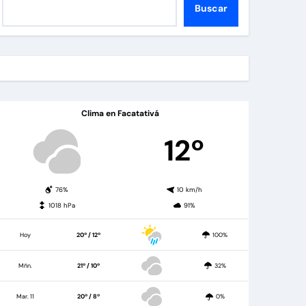
Buscar
Clima en Facatativá
12º
76%
10 km/h
1018 hPa
91%
Hoy
20º / 12º
100%
Mñn.
21º / 10º
32%
Mar. 11
20º / 8º
0%