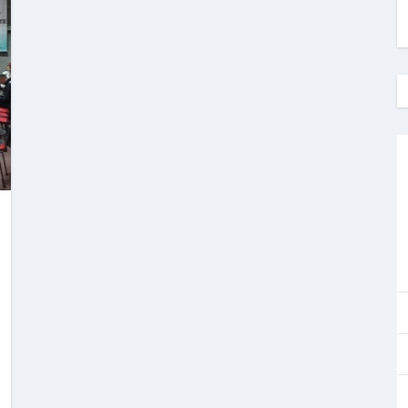
e Petro o un derecho constitucional del pueblo?
ontra la izquierda en Colombia?
ublicidad en dispositivos Android (sin root)
stapp para chatear con privacidad