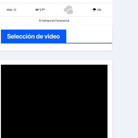
Miér. 12
19º / 7º
0%
El tiempo en Facatativá
Selección de video