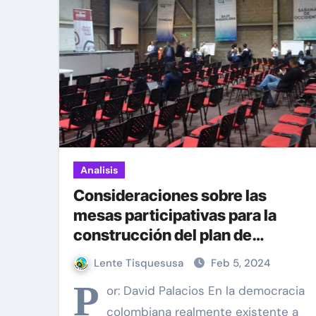
Constituyente: ¿un capricho d
¿De dónde proviene el odio c
Cómo eliminar (casi) toda la p
Una alternativa fiable a Wha
Analisis
Consideraciones sobre las
mesas participativas para la
construcción del plan de
desarrollo municipal
Lente Tisquesusa
Feb 5, 2024
P
or: David Palacios En la democracia
colombiana realmente existente a