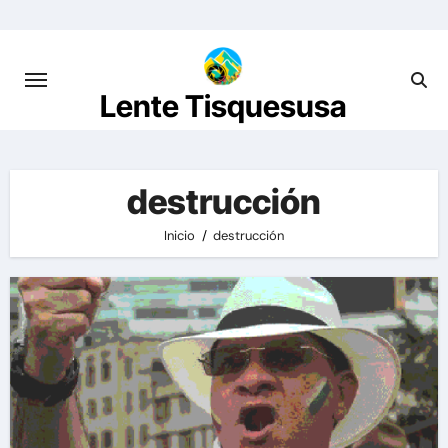
Saltar
al
contenido
Lente Tisquesusa
destrucción
Inicio
destrucción