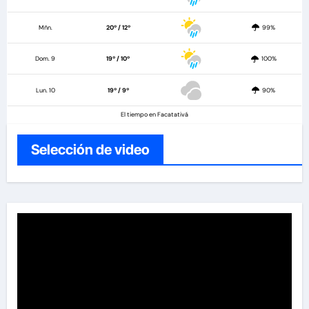
Mñn.
20º / 12º
99%
Dom. 9
19º / 10º
100%
Lun. 10
19º / 9º
90%
El tiempo en Facatativá
Selección de video