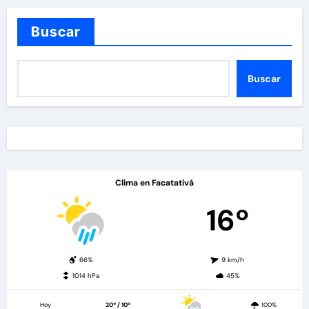
Buscar
Buscar
Clima en Facatativá
16º
66%
9 km/h
1014 hPa
45%
Hoy
20º / 10º
100%