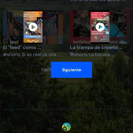
El "feed" como ...
La trampa de creerte ...
#shorts Si se realiza una ...
#shorts La batalla ...
1
de
11
Siguiente