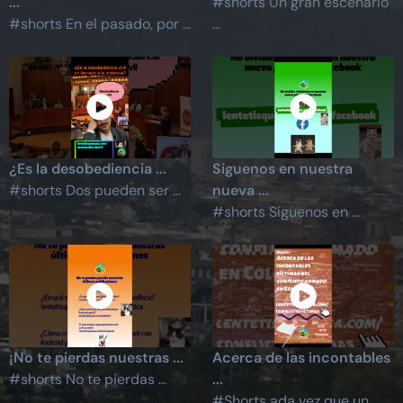
...
#shorts Un gran escenario
#shorts En el pasado, por ...
...
¿Es la desobediencia ...
Siguenos en nuestra
#shorts Dos pueden ser ...
nueva ...
#shorts Síguenos en ...
¡No te pierdas nuestras ...
Acerca de las incontables
#shorts No te pierdas ...
...
#Shorts ada vez que un ...