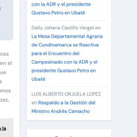
con la ADR y el presidente
s
Gustavo Petro en Ubaté
Dally Johana Castillo Vergel
en
La Mesa Departamental Agraria
de Cundinamarca se Reactiva
para el Encuentro del
ntes
Campesinado con la ADR y el
en el
presidente Gustavo Petro en
que
Ubaté
s
tamos
LUIS ALBERTO ORJUELA LOPEZ
pez,
en
Respaldo a la Gestión del
Ministro Andrés Camacho
 la