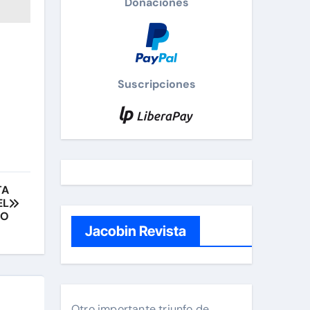
Donaciones
Suscripciones
TA
EL
IO
Jacobin Revista
Otro importante triunfo de