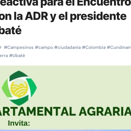
activa para el Encuentro
stapp para chatear con privacidad
n la ADR y el presidente
baté
#
Campesinos
#
campo
#
ciudadanía
#
Colombia
#
Cundinam
erra
#
Ubaté