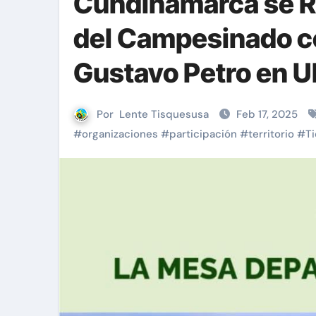
Cundinamarca se Re
Una alternativa fiable a Wha
del Campesinado co
Gustavo Petro en U
Por
Lente Tisquesusa
Feb 17, 2025
#
organizaciones
#
participación
#
territorio
#
Ti