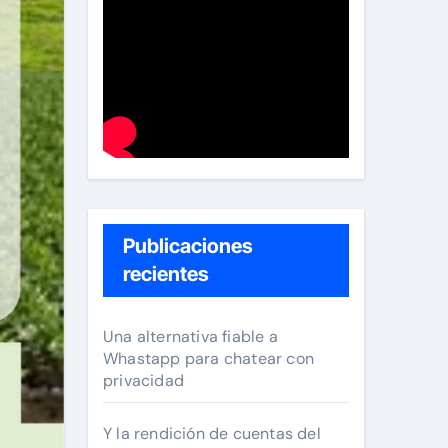
Publicaciones
recientes
Una alternativa fiable a
Whastapp para chatear con
privacidad
Y la rendición de cuentas del