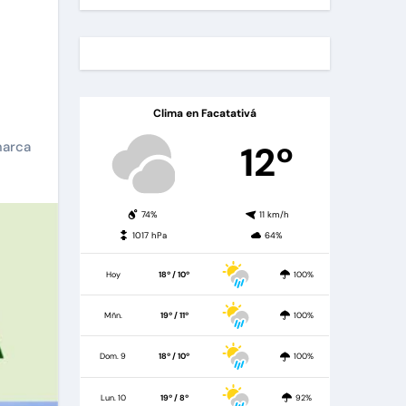
Clima en Facatativá
12º
arca
74%
11 km/h
1017 hPa
64%
Hoy
18º / 10º
100%
Mñn.
19º / 11º
100%
Dom. 9
18º / 10º
100%
Lun. 10
19º / 8º
92%