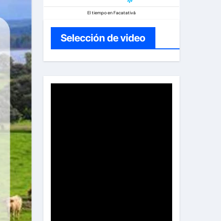
El tiempo en Facatativá
Selección de video