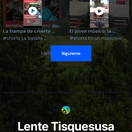
La trampa de creerte ...
El joven músico: la ...
#shorts La batalla ...
#shorts En un municipio ...
1
de
11
Siguiente
Lente Tisquesusa