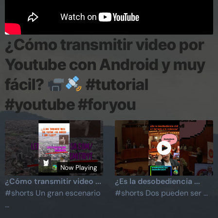
¿Cómo transmitir video por
Youtube con Android y muy
fácil?
#tutorial
#youtube #foryou
Now Playing
¿Cómo transmitir video ...
¿Es la desobediencia ...
#shorts Un gran escenario
#shorts Dos pueden ser ...
...