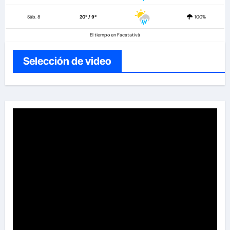
Sáb. 8
20º / 9º
100%
El tiempo en Facatativá
Selección de video