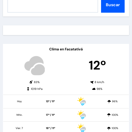
Buscar
Clima en Facatativá
12º
83%
8 km/h
1019 hPa
98%
Hoy
13º / 11º
96%
Mñn.
17º / 11º
100%
Vier. 7
18º / 11º
100%