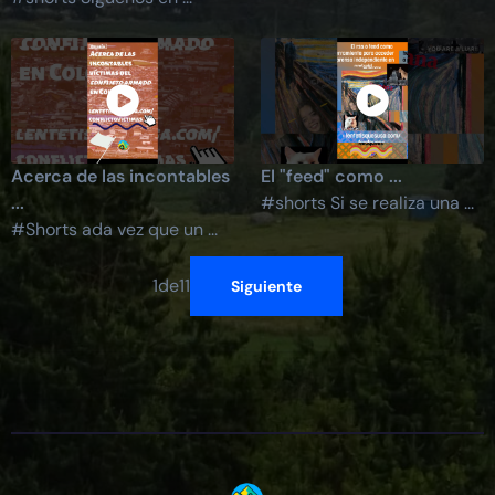
Acerca de las incontables
El "feed" como ...
...
#shorts Si se realiza una ...
#Shorts ada vez que un ...
1
de
11
Siguiente