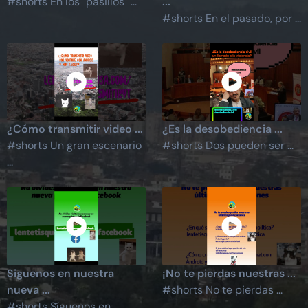
#shorts En los "pasillos" ...
...
#shorts En el pasado, por ...
¿Cómo transmitir video ...
¿Es la desobediencia ...
#shorts Un gran escenario
#shorts Dos pueden ser ...
...
Siguenos en nuestra
¡No te pierdas nuestras ...
nueva ...
#shorts No te pierdas ...
#shorts Síguenos en ...