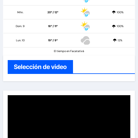
Mñn.
20º / 12º
100%
Dom. 9
18º / 11º
100%
Lun. 10
19º / 9º
12%
El tiempo en Facatativá
Selección de video