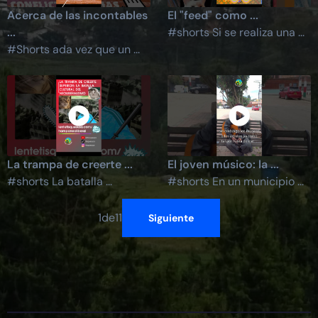
Acerca de las incontables
El "feed" como ...
...
#shorts Si se realiza una ...
#Shorts ada vez que un ...
La trampa de creerte ...
El joven músico: la ...
#shorts La batalla ...
#shorts En un municipio ...
1
de
11
Siguiente