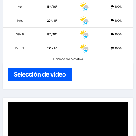
Hoy
16º / 10º
100%
Mñn.
20º / 11º
100%
Sáb. 8
19º / 10º
100%
Dom. 9
19º / 9º
100%
El tiempo en Facatativá
Selección de video