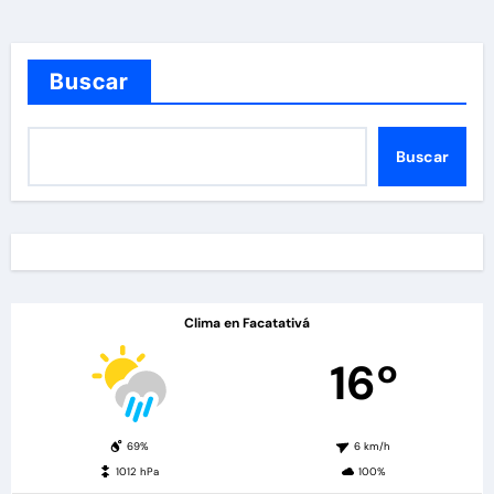
Buscar
Buscar
Clima en Facatativá
16º
69%
6 km/h
1012 hPa
100%