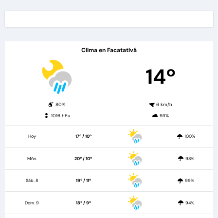
Clima en Facatativá
14º
80%
6 km/h
1016 hPa
93%
Hoy
17º / 10º
100%
Mñn.
20º / 10º
98%
Sáb. 8
19º / 11º
99%
Dom. 9
18º / 9º
94%