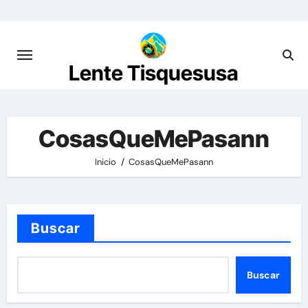
Saltar
al
contenido
Lente Tisquesusa
CosasQueMePasann
Inicio
CosasQueMePasann
Buscar
Buscar