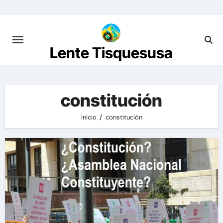
Saltar
al
contenido
Lente Tisquesusa
constitución
Inicio
constitución