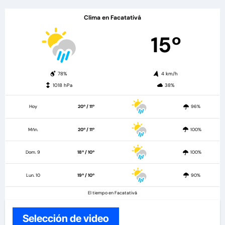
Clima en Facatativá
15º
78%
4 km/h
1018 hPa
38%
Hoy
20º / 11º
96%
Mñn.
20º / 11º
100%
Dom. 9
18º / 10º
100%
Lun. 10
19º / 10º
90%
El tiempo en Facatativá
Selección de video