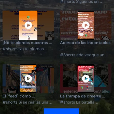
#shorts Síguenos en ...
¡No te pierdas nuestras ...
Acerca de las incontables
#shorts No te pierdas ...
...
#Shorts ada vez que un ...
El "feed" como ...
La trampa de creerte ...
#shorts Si se realiza una ...
#shorts La batalla ...