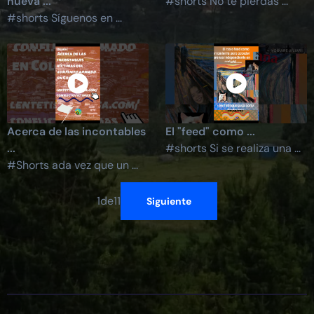
nueva ...
#shorts No te pierdas ...
#shorts Síguenos en ...
Acerca de las incontables
El "feed" como ...
...
#shorts Si se realiza una ...
#Shorts ada vez que un ...
1
de
11
Siguiente