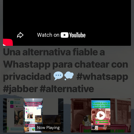
Una alternativa fiable a
Whastapp para chatear con
privacidad
#whatsapp
#jabber #alternative
Now Playing