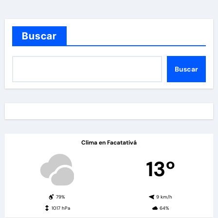
Buscar
Buscar
Clima en Facatativá
13º
79%
9 km/h
1017 hPa
64%