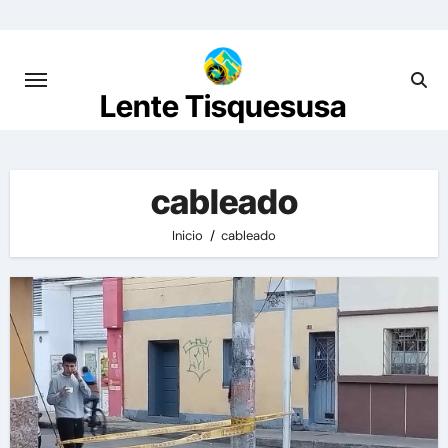
Saltar
al
contenido
Lente Tisquesusa
cableado
Inicio
cableado