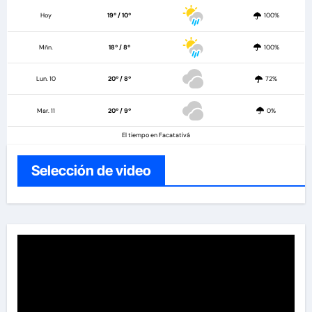
Hoy
19º / 10º
100%
Mñn.
18º / 8º
100%
Lun. 10
20º / 8º
72%
Mar. 11
20º / 9º
0%
El tiempo en Facatativá
Selección de video