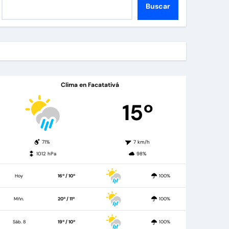
Buscar
Clima en Facatativá
15º
71%
7 km/h
1012 hPa
98%
Hoy
16º / 10º
100%
Mñn.
20º / 11º
100%
Sáb. 8
19º / 10º
100%