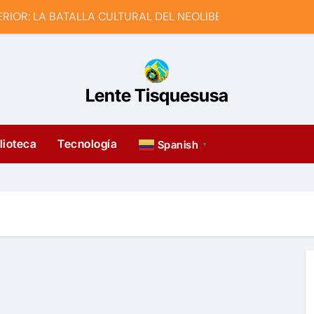
RIOR: LA BATALLA CULTURAL DEL NEOLIBERALISMO
a del arte en Facatativá
ernet con Android y gratis?
Lente Tisquesusa
la política?
cesión? + Invitación
lioteca
Tecnología
Spanish
▼
Petro vs el ajuste anti-derechos
a red de bittorrent fácil y rápido?
e Petro o un derecho constitucional del pueblo?
ontra la izquierda en Colombia?
ublicidad en dispositivos Android (sin root)
 su preferencia por el Pacto Histórico