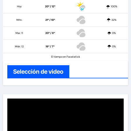
Hoy
20º / 12º
100%
Mñn.
21º / 10º
32%
Mar. 11
20º / 8º
0%
Miér. 12
19º / 7º
0%
El tiempo en Facatativá
Selección de video