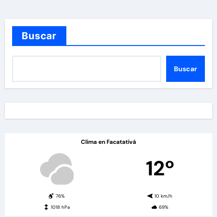
Buscar
Buscar
Clima en Facatativá
12º
76%
10 km/h
1018 hPa
69%