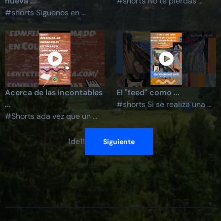
nueva ...
#shorts No te pierdas ...
#shorts Síguenos en ...
Acerca de las incontables
El "feed" como ...
...
#shorts Si se realiza una ...
#Shorts ada vez que un ...
1
de
11
Siguiente