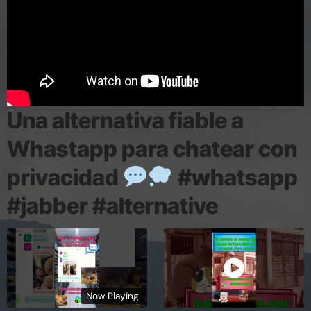
Una alternativa fiable a
Whastapp para chatear con
privacidad
#whatsapp
#jabber #alternative
Now Playing