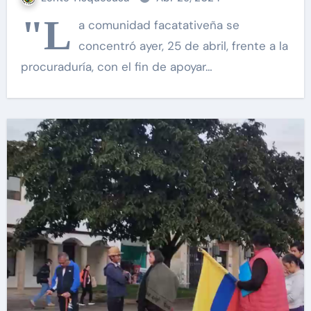
"L
a comunidad facatativeña se
concentró ayer, 25 de abril, frente a la
procuraduría, con el fin de apoyar…