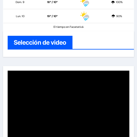
Dom. 9
18º / 10º
100%
Lun. 10
19º / 10º
90%
El tiempo en Facatativá
Selección de video