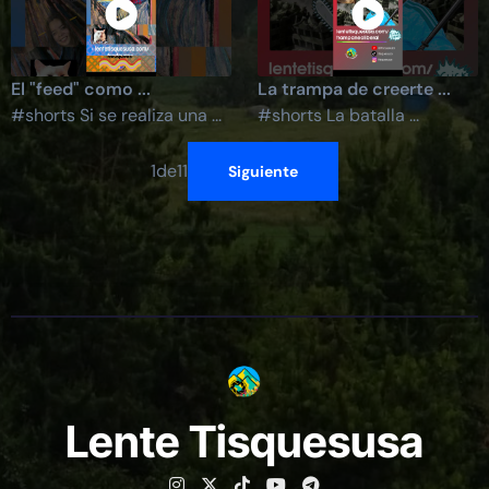
El "feed" como ...
La trampa de creerte ...
#shorts Si se realiza una ...
#shorts La batalla ...
1
de
11
Siguiente
Lente Tisquesusa