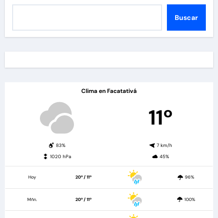
Buscar
Clima en Facatativá
11º
83%
7 km/h
1020 hPa
45%
Hoy
20º / 11º
96%
Mñn.
20º / 11º
100%