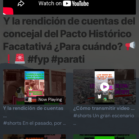
Y la rendición de cuentas del
concejal del Pacto Histórico
Facatativá ¿Para cuándo?
#fyp #parati
Now Playing
Y la rendición de cuentas
¿Cómo transmitir video ...
...
#shorts Un gran escenario
#shorts En el pasado, por ...
...