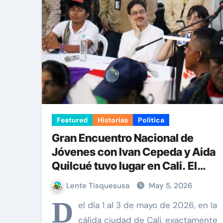
¿Cómo descargar archivos de l
Constituyente: ¿un capricho d
¿De dónde proviene el odio c
Cómo eliminar (casi) toda la p
Una alternativa fiable a Wha
Featured
Historias
Política
Gran Encuentro Nacional de
Jóvenes con Ivan Cepeda y Aida
Quilcué tuvo lugar en Cali. El
compromiso de la juventud
Lente Tisquesusa
May 5, 2026
colombiana continúa
D
el día 1 al 3 de mayo de 2026, en la
cálida ciudad de Cali, exactamente