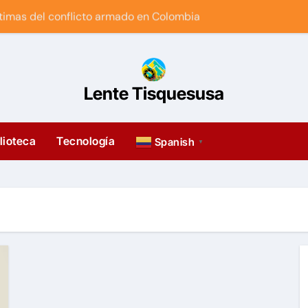
ctimas del conflicto armado en Colombia
ta para acceder a prensa independiente en android
RIOR: LA BATALLA CULTURAL DEL NEOLIBERALISMO
Lente Tisquesusa
a del arte en Facatativá
ernet con Android y gratis?
lioteca
Tecnología
Spanish
▼
la política?
cesión? + Invitación
Petro vs el ajuste anti-derechos
a red de bittorrent fácil y rápido?
e Petro o un derecho constitucional del pueblo?
ontra la izquierda en Colombia?