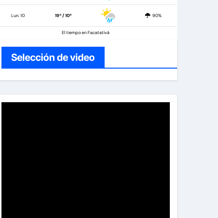
Lun. 10
19º / 10º
90%
El tiempo en Facatativá
Selección de video