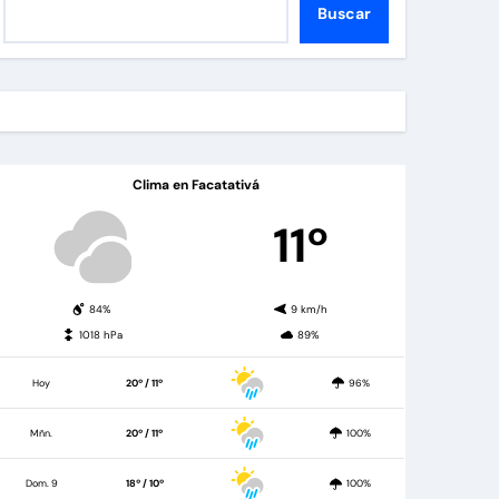
Buscar
Clima en Facatativá
11º
84%
9 km/h
1018 hPa
89%
Hoy
20º / 11º
96%
Mñn.
20º / 11º
100%
Dom. 9
18º / 10º
100%