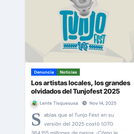
Cómo eliminar (casi) toda la p
Una alternativa fiable a Wha
Denuncia
Noticias
Los artistas locales, los grandes
olvidados del Tunjofest 2025
Lente Tisquesusa
Nov 14, 2025
S
abías que el Tunjo Fest en su
versión del 2025 costó 1.070.
364.155 millones de pesos ¿Cómo le…