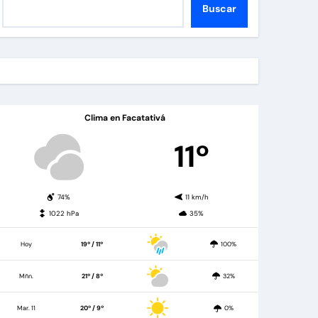
Buscar
Clima en Facatativá
11º
74%
11 km/h
1022 hPa
35%
Hoy
19º / 11º
100%
Mñn.
21º / 8º
32%
Mar. 11
20º / 9º
0%