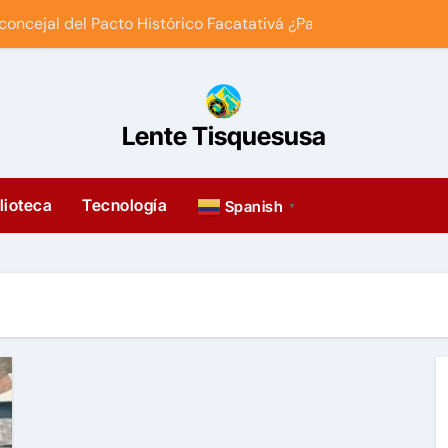
 concejal del Pacto Histórico Facatativá ¿Para cuándo?
outube con Android y muy fácil?
llamado a la violencia?
Lente Tisquesusa
ctimas del conflicto armado en Colombia
ta para acceder a prensa independiente en android
lioteca
Tecnología
Spanish
▼
RIOR: LA BATALLA CULTURAL DEL NEOLIBERALISMO
a del arte en Facatativá
ernet con Android y gratis?
la política?
cesión? + Invitación
Petro vs el ajuste anti-derechos