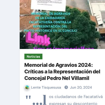
¿Cómo descargar archivos de l
Constituyente: ¿un capricho d
¿De dónde proviene el odio c
Cómo eliminar (casi) toda la p
Una alternativa fiable a Wha
Noticias
Memorial de Agravios 2024:
Críticas a la Representación del
Concejal Pedro Nel Villamil
Lente Tisquesusa
Jun 20, 2024
"...l
os ciudadanos de Facatativá
expresan su descontento