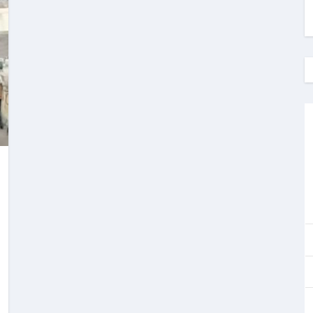
a red de bittorrent fácil y rápido?
e Petro o un derecho constitucional del pueblo?
ontra la izquierda en Colombia?
ublicidad en dispositivos Android (sin root)
stapp para chatear con privacidad