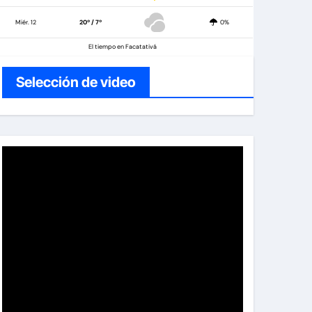
Miér. 12
20º / 7º
0%
El tiempo en Facatativá
Selección de video