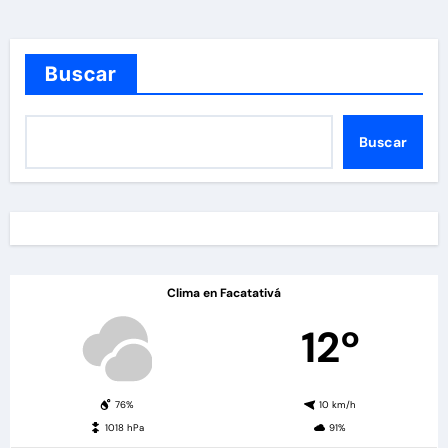
Buscar
Buscar
Clima en Facatativá
12º
76%
10 km/h
1018 hPa
91%