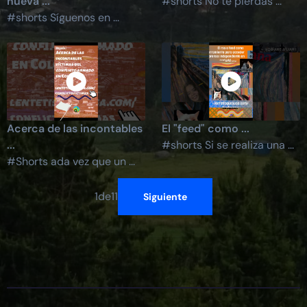
nueva ...
#shorts No te pierdas ...
#shorts Síguenos en ...
Acerca de las incontables
El "feed" como ...
...
#shorts Si se realiza una ...
#Shorts ada vez que un ...
1
de
11
Siguiente