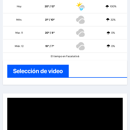
Hoy
20º / 12º
100%
Mñn.
21º / 10º
32%
Mar. 11
20º / 8º
0%
Miér. 12
19º / 7º
0%
El tiempo en Facatativá
Selección de video