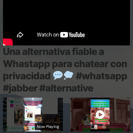
Una alternativa fiable a
Whastapp para chatear con
privacidad
#whatsapp
#jabber #alternative
Now Playing