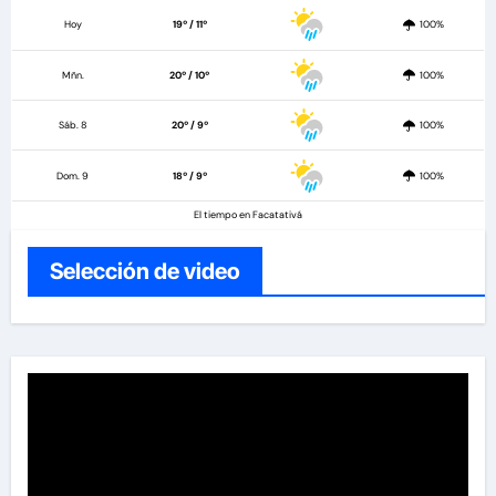
Hoy
19º / 11º
100%
Mñn.
20º / 10º
100%
Sáb. 8
20º / 9º
100%
Dom. 9
18º / 9º
100%
El tiempo en Facatativá
Selección de video