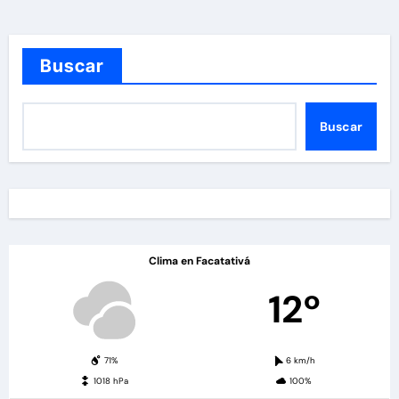
Buscar
Buscar
Clima en Facatativá
12º
71%
6 km/h
1018 hPa
100%