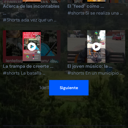
Acerca de las incontables
El "feed" como ...
...
#shorts Si se realiza una ...
#Shorts ada vez que un ...
La trampa de creerte ...
El joven músico: la ...
#shorts La batalla ...
#shorts En un municipio ...
1
de
11
Siguiente