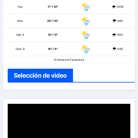
Hoy
17º / 10º
100%
Mñn.
20º / 10º
98%
Sáb. 8
19º / 11º
99%
Dom. 9
18º / 9º
94%
El tiempo en Facatativá
Selección de video