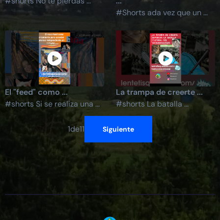
#shorts No te pierdas ...
...
#Shorts ada vez que un ...
El "feed" como ...
La trampa de creerte ...
#shorts Si se realiza una ...
#shorts La batalla ...
1
de
11
Siguiente