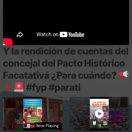
Y la rendición de cuentas del
concejal del Pacto Histórico
Facatativá ¿Para cuándo?
#fyp #parati
Now Playing