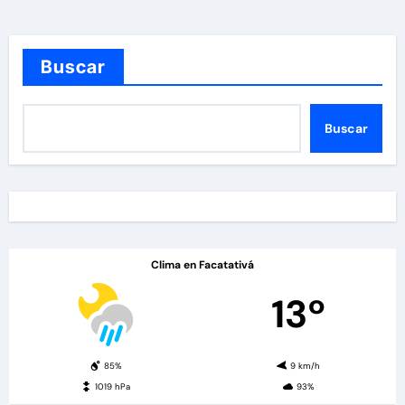
Buscar
Buscar
Clima en Facatativá
13º
85%
9 km/h
1019 hPa
93%