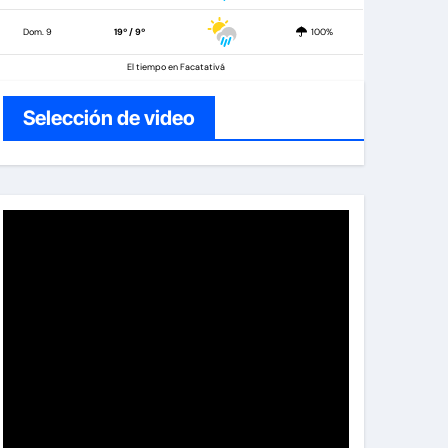
Dom. 9
19º / 9º
100%
El tiempo en Facatativá
Selección de video