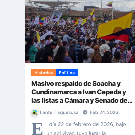
Constituyente: ¿un capricho d
¿De dónde proviene el odio c
Cómo eliminar (casi) toda la p
El pueblo colombiano mantiene
Y la rendición de cuentas del
Historias
Política
Masivo respaldo de Soacha y
Cundinamarca a Ivan Cepeda y
las listas a Cámara y Senado de
Pacto Histórico
Lente Tisquesusa
Feb 24, 2026
E
l día 22 de febrero de 2026, bajo
un sol vivaz, tuvo lugar la