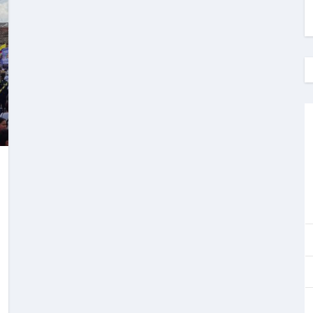
e Petro o un derecho constitucional del pueblo?
ontra la izquierda en Colombia?
ublicidad en dispositivos Android (sin root)
 su preferencia por el Pacto Histórico
 concejal del Pacto Histórico Facatativá ¿Para cuándo?