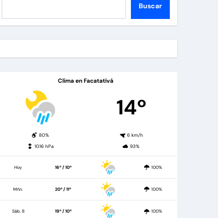
Buscar
Clima en Facatativá
14º
80%
6 km/h
1016 hPa
93%
Hoy
16º / 10º
100%
Mñn.
20º / 11º
100%
Sáb. 8
19º / 10º
100%